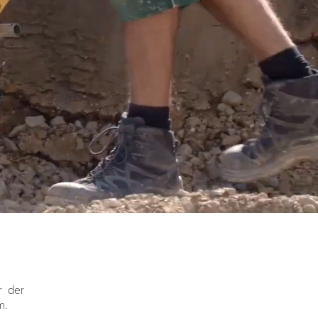
r der
m.