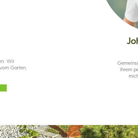
Jo
en. Wir
Gemeinsa
 vom Garten.
Ihrem pe
mich